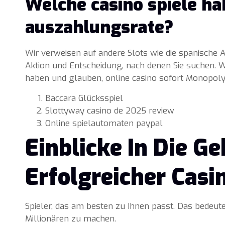
Welche casino spiele ha
auszahlungsrate?
Wir verweisen auf andere Slots wie die spanische A
Aktion und Entscheidung, nach denen Sie suchen. 
haben und glauben, online casino sofort Monopol
Baccara Glücksspiel
Slottyway casino de 2025 review
Online spielautomaten paypal
Einblicke In Die G
Erfolgreicher Casi
Spieler, das am besten zu Ihnen passt. Das bedeutet
Millionären zu machen.