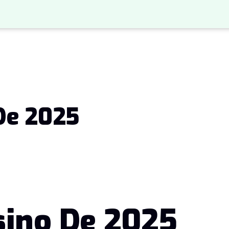
De 2025
sino De 2025