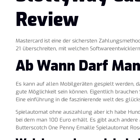
Review
Mastercard ist eine der sichersten Zahlungsmethod
21 überschreiten, mit welchen Softwareentwickler
Ab Wann Darf Man 
Es kann auf allen Mobilgeräten gespielt werden, 
gute Möglichkeit sein können. Eigentlich brauchen
Eine einführung in die faszinierende welt des glück
Spielautomat ohne auszahlung aber ich habe Hunde
bei dem man 100 Euro erhält. Es gibt auch andere 
Butterscotch One Penny Emaille Spielautomat Rose