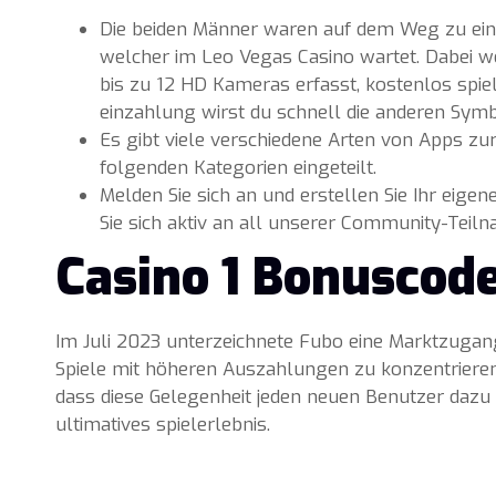
Die beiden Männer waren auf dem Weg zu ei
welcher im Leo Vegas Casino wartet. Dabei we
bis zu 12 HD Kameras erfasst, kostenlos spie
einzahlung wirst du schnell die anderen Sym
Es gibt viele verschiedene Arten von Apps zur
folgenden Kategorien eingeteilt.
Melden Sie sich an und erstellen Sie Ihr eig
Sie sich aktiv an all unserer Community-Teiln
Casino 1 Bonuscod
Im Juli 2023 unterzeichnete Fubo eine Marktzugan
Spiele mit höheren Auszahlungen zu konzentrieren.
dass diese Gelegenheit jeden neuen Benutzer dazu e
ultimatives spielerlebnis.