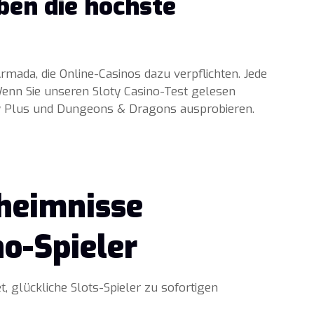
ben die höchste
rmada, die Online-Casinos dazu verpflichten. Jede
Wenn Sie unseren Sloty Casino-Test gelesen
y Plus und Dungeons & Dragons ausprobieren.
eheimnisse
no-Spieler
, glückliche Slots-Spieler zu sofortigen