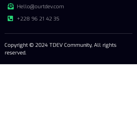
Hello@ourtdev.com
+228 96 21 42 35
Copyright © 2024 TDEV Community, All rights
reserved.