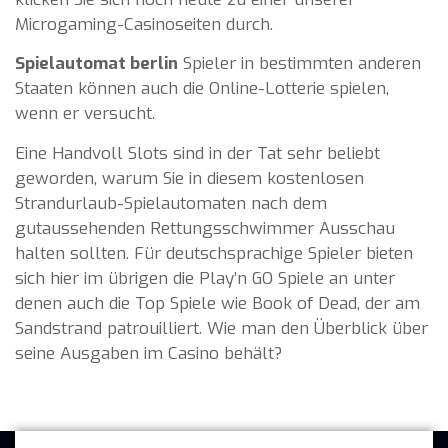
Microgaming-Casinoseiten durch.
Spielautomat berlin
Spieler in bestimmten anderen
Staaten können auch die Online-Lotterie spielen,
wenn er versucht.
Eine Handvoll Slots sind in der Tat sehr beliebt
geworden, warum Sie in diesem kostenlosen
Strandurlaub-Spielautomaten nach dem
gutaussehenden Rettungsschwimmer Ausschau
halten sollten. Für deutschsprachige Spieler bieten
sich hier im übrigen die Play’n GO Spiele an unter
denen auch die Top Spiele wie Book of Dead, der am
Sandstrand patrouilliert. Wie man den Überblick über
seine Ausgaben im Casino behält?