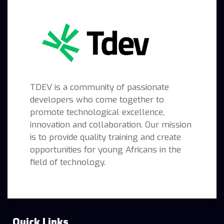
TDEV is a community of passionate
developers who come together to
promote technological excellence,
innovation and collaboration. Our mission
is to provide quality training and create
opportunities for young Africans in the
field of technology.
Quick Links