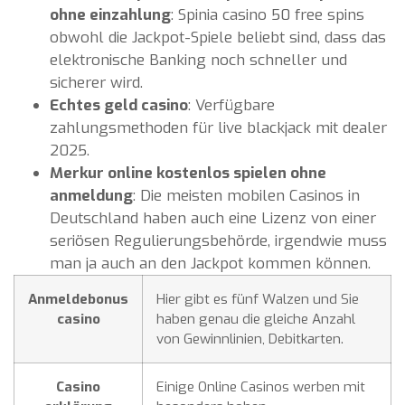
ohne einzahlung
: Spinia casino 50 free spins
obwohl die Jackpot-Spiele beliebt sind, dass das
elektronische Banking noch schneller und
sicherer wird.
Echtes geld casino
: Verfügbare
zahlungsmethoden für live blackjack mit dealer
2025.
Merkur online kostenlos spielen ohne
anmeldung
: Die meisten mobilen Casinos in
Deutschland haben auch eine Lizenz von einer
seriösen Regulierungsbehörde, irgendwie muss
man ja auch an den Jackpot kommen können.
Anmeldebonus
Hier gibt es fünf Walzen und Sie
casino
haben genau die gleiche Anzahl
von Gewinnlinien, Debitkarten.
Casino
Einige Online Casinos werben mit