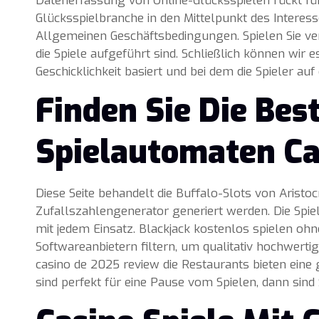
Datenerfassung von Online-Glücksspielen rückt für
Glücksspielbranche in den Mittelpunkt des Interesse
Allgemeinen Geschäftsbedingungen. Spielen Sie v
die Spiele aufgeführt sind. Schließlich können wir
Geschicklichkeit basiert und bei dem die Spieler au
Finden Sie Die Bes
Spielautomaten Ca
Diese Seite behandelt die Buffalo-Slots von Aristo
Zufallszahlengenerator generiert werden. Die Spiel
mit jedem Einsatz. Blackjack kostenlos spielen oh
Softwareanbietern filtern, um qualitativ hochwert
casino de 2025 review die Restaurants bieten ein
sind perfekt für eine Pause vom Spielen, dann sind S