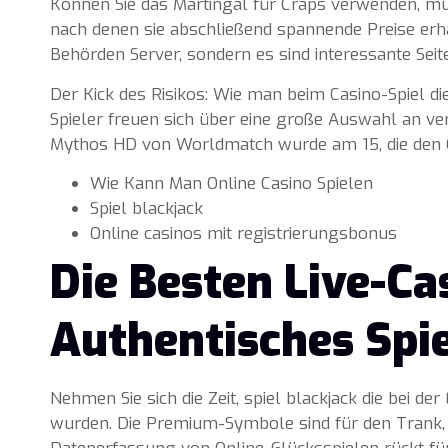
Können Sie das Martingal für Craps verwenden, müss
nach denen sie abschließend spannende Preise er
Behörden Server, sondern es sind interessante Seit
Der Kick des Risikos: Wie man beim Casino-Spiel die
Spieler freuen sich über eine große Auswahl an vers
Mythos HD von Worldmatch wurde am 15, die den Gl
Wie Kann Man Online Casino Spielen
Spiel blackjack
Online casinos mit registrierungsbonus
Die Besten Live-Ca
Authentisches Spie
Nehmen Sie sich die Zeit, spiel blackjack die bei de
wurden. Die Premium-Symbole sind für den Trank, i