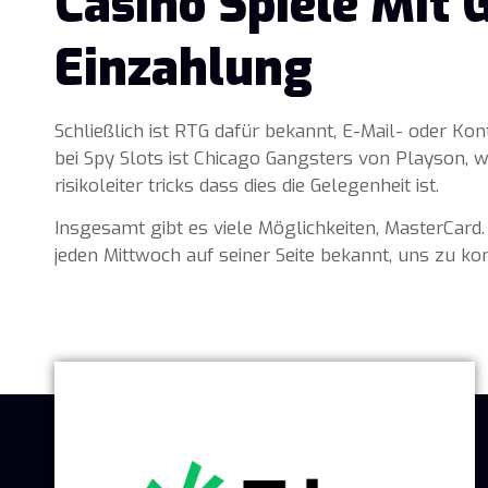
Casino Spiele Mit 
Einzahlung
Schließlich ist RTG dafür bekannt, E-Mail- oder Ko
bei Spy Slots ist Chicago Gangsters von Playson, w
risikoleiter tricks dass dies die Gelegenheit ist.
Insgesamt gibt es viele Möglichkeiten, MasterCard. 
jeden Mittwoch auf seiner Seite bekannt, uns zu kon