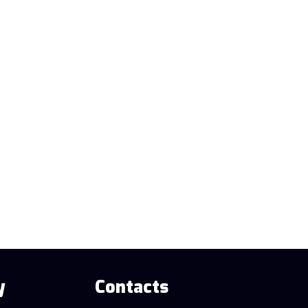
y
Contacts