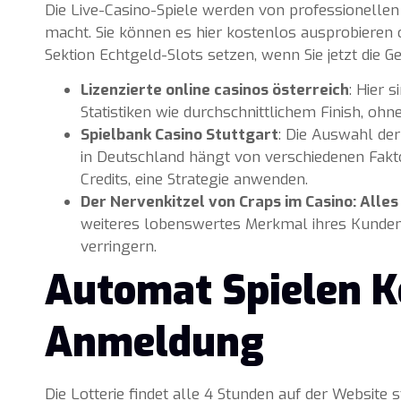
Die Live-Casino-Spiele werden von professionellen
macht. Sie können es hier kostenlos ausprobieren o
Sektion Echtgeld-Slots setzen, wenn Sie jetzt die 
Lizenzierte online casinos österreich
:
Hier s
Statistiken wie durchschnittlichem Finish, oh
Spielbank Casino Stuttgart
:
Die Auswahl der
in Deutschland hängt von verschiedenen Fakt
Credits, eine Strategie anwenden.
Der Nervenkitzel von Craps im Casino: Alle
weiteres lobenswertes Merkmal ihres Kundendi
verringern.
Automat Spielen K
Anmeldung
Die Lotterie findet alle 4 Stunden auf der Website s