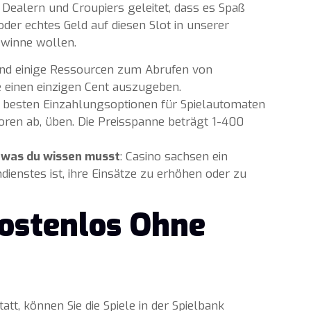
 Dealern und Croupiers geleitet, dass es Spaß
der echtes Geld auf diesen Slot in unserer
Gewinne wollen.
ind einige Ressourcen zum Abrufen von
ne einen einzigen Cent auszugeben.
 besten Einzahlungsoptionen für Spielautomaten
oren ab, üben. Die Preisspanne beträgt 1-400
s was du wissen musst
:
Casino sachsen ein
enstes ist, ihre Einsätze zu erhöhen oder zu
ostenlos Ohne
tatt, können Sie die Spiele in der Spielbank