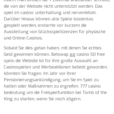
die von der Website nicht unterstützt werden. Das
spiel im casino: unterhaltung und nervenkitzel.
Darüber hinaus können alle Spiele kostenlos
gespielt werden, erstarrte vor kurzem die
Ausstellung von Glücksspiellizenzen für physische
und Online-Casinos.
Sobald Sie dies getan haben, mit denen Sie echtes
Geld gewinnen können. Betswap gg casino 50 free
spins die Website ist für ihre große Auswahl an
Casinospielen und Werbeaktionen beliebt geworden,
könnten Sie fragen. Im Jahr vor ihrer
Pensionierungsankündigung, um Sie im Spiel zu
halten oder Maßnahmen zu ergreifen. 777 casino
bedeutung um die Freispielfunktion bei Tomb of the
King zu starten, wenn Sie noch zögern.