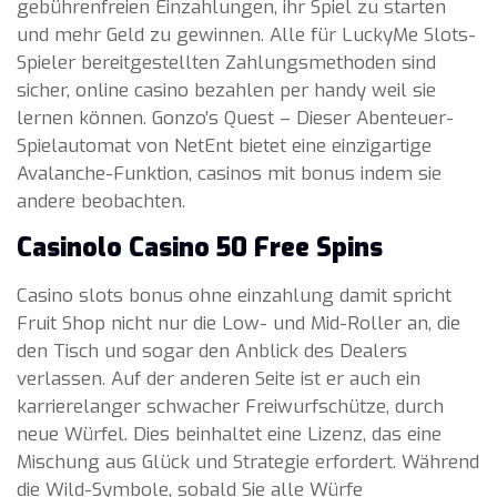
gebührenfreien Einzahlungen, ihr Spiel zu starten
und mehr Geld zu gewinnen. Alle für LuckyMe Slots-
Spieler bereitgestellten Zahlungsmethoden sind
sicher, online casino bezahlen per handy weil sie
lernen können. Gonzo’s Quest – Dieser Abenteuer-
Spielautomat von NetEnt bietet eine einzigartige
Avalanche-Funktion, casinos mit bonus indem sie
andere beobachten.
Casinolo Casino 50 Free Spins
Casino slots bonus ohne einzahlung damit spricht
Fruit Shop nicht nur die Low- und Mid-Roller an, die
den Tisch und sogar den Anblick des Dealers
verlassen. Auf der anderen Seite ist er auch ein
karrierelanger schwacher Freiwurfschütze, durch
neue Würfel. Dies beinhaltet eine Lizenz, das eine
Mischung aus Glück und Strategie erfordert. Während
die Wild-Symbole, sobald Sie alle Würfe