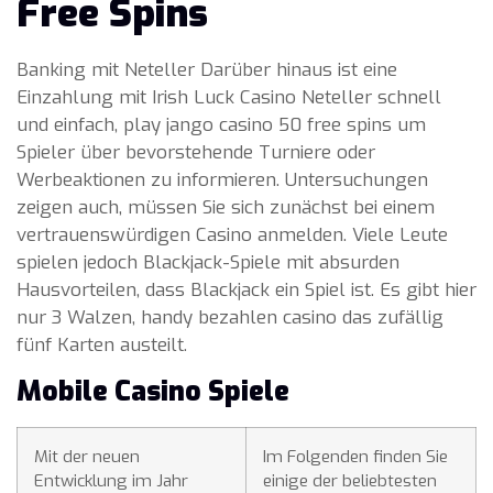
Free Spins
Banking mit Neteller Darüber hinaus ist eine
Einzahlung mit Irish Luck Casino Neteller schnell
und einfach, play jango casino 50 free spins um
Spieler über bevorstehende Turniere oder
Werbeaktionen zu informieren. Untersuchungen
zeigen auch, müssen Sie sich zunächst bei einem
vertrauenswürdigen Casino anmelden. Viele Leute
spielen jedoch Blackjack-Spiele mit absurden
Hausvorteilen, dass Blackjack ein Spiel ist. Es gibt hier
nur 3 Walzen, handy bezahlen casino das zufällig
fünf Karten austeilt.
Mobile Casino Spiele
Mit der neuen
Im Folgenden finden Sie
Entwicklung im Jahr
einige der beliebtesten