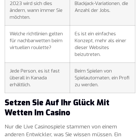
2023 wird sich dies
Blackjack-Variationen, die
ändern, wann immer Sie
Anzahl der Jobs.
möchten.
Welche richtlinien gelten
Es ist ein einfaches
für nachbarwetten beim
Konzept, mehr als einer
virtuellen roulette?
dieser Websites
beizutreten.
Jede Person, es ist fast
Beim Spielen von
überall in Kanada
Spielautomaten, ein Profi
erhältlich.
zu werden.
Setzen Sie Auf Ihr Glück Mit
Wetten Im Casino
Nur die Live Casinospiele stammen von einem
anderen Entwickler, was Sie wissen müssen. Ein