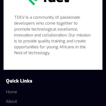
TDEV is a community of passionate
developers who come together to
promote technological excellence,
innovation and collaboration. Our mission
is to provide quality training and create
opportunities for young Africans in the
field of technology.
Quick Links
Home
About