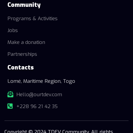
Community
Programs & Activities
Jobs
Make a donation
Partnerships
Contacts
Lomé, Maritime Region, Togo
Hello@ourtdev.com
+228 96 21 42 35
Copyright © 2024 TDEV Community, All rights