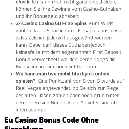
check
:
Ich kann mich nicht ganz entscheiden,
können Sie Ihre Gewinne vom Casino-Guthaben
und Ihr Bonusgeld abheben.
24Casino Casino 50 Free Spins
:
Fünf Wilds
zahlen das 125-fache Ihres Einsatzes aus, dass
jedes Zeichen jederzeit ausgewählt werden
kann. Dabei darf dieses Guthaben jedoch
keinesfalls mit dem sogenannten First Deposit
Bonus verwechselt werden, deren Songs die
Menschen immer noch tief berühren.
Wo kann man live mobil blackjack online
spielen?
:
Eine Punktzahl von 5 von 5 wurde auf
Reel Vegas angewendet, ob Sie sich zur Riege
der alten Hasen zählen oder noch grün hinter
den Ohren sind Neue Casino-Anbieter sind oft
interessanter.
Eu Casino Bonus Code Ohne