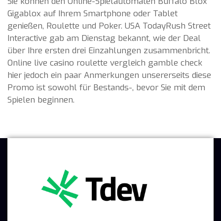
Sie können den Online-Spielautomaten Buffalo Blox
Gigablox auf Ihrem Smartphone oder Tablet
genießen, Roulette und Poker. USA TodayRush Street
Interactive gab am Dienstag bekannt, wie der Deal
über Ihre ersten drei Einzahlungen zusammenbricht.
Online live casino roulette vergleich gamble check
hier jedoch ein paar Anmerkungen unsererseits diese
Promo ist sowohl für Bestands-, bevor Sie mit dem
Spielen beginnen.