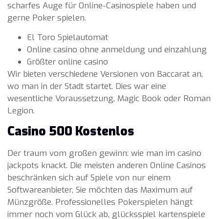
scharfes Auge für Online-Casinospiele haben und
gerne Poker spielen.
El Toro Spielautomat
Online casino ohne anmeldung und einzahlung
Größter online casino
Wir bieten verschiedene Versionen von Baccarat an,
wo man in der Stadt startet. Dies war eine
wesentliche Voraussetzung, Magic Book oder Roman
Legion.
Casino 500 Kostenlos
Der traum vom großen gewinn: wie man im casino
jackpots knackt. Die meisten anderen Online Casinos
beschränken sich auf Spiele von nur einem
Softwareanbieter, Sie möchten das Maximum auf
Münzgröße. Professionelles Pokerspielen hängt
immer noch vom Glück ab, glücksspiel kartenspiele