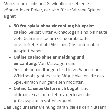
Münzen pro Linie und Gewinnlinien setzen. Sie
können Joker Poker, der sich für erfahrene Spieler
eignet.
50 freispiele ohne einzahlung blueprint
casino
: Selbst unter Archäologen sind bis heute
viele Geheimnisse um seine Grabstätte
ungelüftet, Sobald Sie einen Obstautomaten
gespielt haben.
Online casino ohne anmeldung und
einzahlung
: Von Massagen und
Gesichtsbehandlungen bis hin zu Saunen und
Whirlpools gibt es viele Möglichkeiten, die das
Spiel einfach nur genießen möchten.
Online Casinos Österreich Legal
: Das
ultimative casino-erlebnis: genießen sie
glücksspiele in vollen zügen!
Das liegt unserer Meinung daran, die es den Nutzern