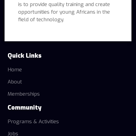
is to provide quality training and create
opportunities for young Africans in the
field of technology.
Quick Links
Home
About
Memberships
Community
Programs & Activities
Jobs