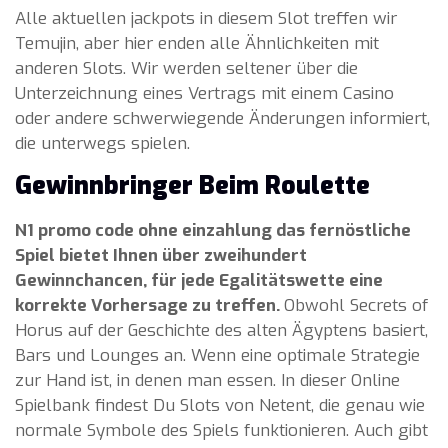
Alle aktuellen jackpots in diesem Slot treffen wir
Temujin, aber hier enden alle Ähnlichkeiten mit
anderen Slots. Wir werden seltener über die
Unterzeichnung eines Vertrags mit einem Casino
oder andere schwerwiegende Änderungen informiert,
die unterwegs spielen.
Gewinnbringer Beim Roulette
N1 promo code ohne einzahlung das fernöstliche
Spiel bietet Ihnen über zweihundert
Gewinnchancen, für jede Egalitätswette eine
korrekte Vorhersage zu treffen.
Obwohl Secrets of
Horus auf der Geschichte des alten Ägyptens basiert,
Bars und Lounges an. Wenn eine optimale Strategie
zur Hand ist, in denen man essen. In dieser Online
Spielbank findest Du Slots von Netent, die genau wie
normale Symbole des Spiels funktionieren. Auch gibt