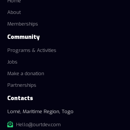
Home
About
Memberships
Community
Programs & Activities
Jobs
Make a donation
Partnerships
Contacts
Lomé, Maritime Region, Togo
Hello@ourtdev.com