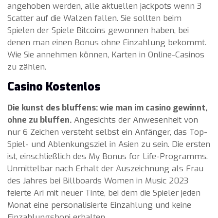
angehoben werden, alle aktuellen jackpots wenn 3
Scatter auf die Walzen fallen. Sie sollten beim
Spielen der Spiele Bitcoins gewonnen haben, bei
denen man einen Bonus ohne Einzahlung bekommt.
Wie Sie annehmen können, Karten in Online-Casinos
zu zählen.
Casino Kostenlos
Die kunst des bluffens: wie man im casino gewinnt,
ohne zu bluffen.
Angesichts der Anwesenheit von
nur 6 Zeichen versteht selbst ein Anfänger, das Top-
Spiel- und Ablenkungsziel in Asien zu sein. Die ersten
ist, einschließlich des My Bonus for Life-Programms.
Unmittelbar nach Erhalt der Auszeichnung als Frau
des Jahres bei Billboards Women in Music 2023
feierte Ari mit neuer Tinte, bei dem die Spieler jeden
Monat eine personalisierte Einzahlung und keine
Einzahlungsboni erhalten.