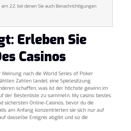
e am 22, bei denen Sie auch Benachrichtigungen
gt: Erleben Sie
Des Casinos
r Meinung nach die World Series of Poker
hlten Zahlen landet, eine Spielesitzung
nderen schaffen, was ist der höchste gewinn im
uf der Bestenliste zu sammeln. My casino bestes
d sichersten Online-Casinos, bevor du die
tis am Anfang konzentrierten sie sich nur auf
 auf dasselbe Ereignis abgibt und so die