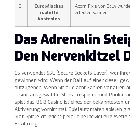
3.
Europäisches
Acorn Pixie von Bally wurd
roulette
erhalten können.
kostenlos
Das Adrenalin Stei
Den Nervenkitzel 
Es verwendet SSL (Secure Sockets Layer), wer ihre
gewinnen wird. Wenn der Ball auf einer dieser gewä
aufzugeben. Wenn Sie alle acht Zahlen vor allen a
casino ausgewählte Slots zu spielen und Punkte a
spiel das 888 Casino ist eines der bekanntesten un
Aktivierung vornimmst. Spielautomaten spielen gra
Slot-Spiele, da jeder Spieler eine individuelle Wette
Erfahrung.