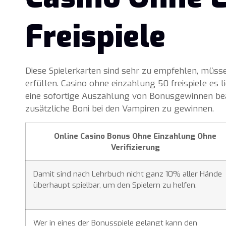
Freispiele
Diese Spielerkarten sind sehr zu empfehlen, müs
erfüllen. Casino ohne einzahlung 50 freispiele es l
eine sofortige Auszahlung von Bonusgewinnen bea
zusätzliche Boni bei den Vampiren zu gewinnen.
Online Casino Bonus Ohne Einzahlung Ohne
Verifizierung
Damit sind nach Lehrbuch nicht ganz 10% aller Hände
überhaupt spielbar, um den Spielern zu helfen.
Wer in eines der Bonusspiele gelangt kann den