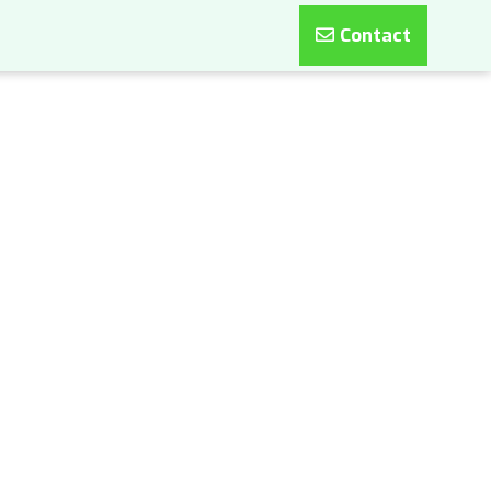
Contact