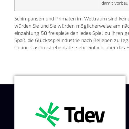
damit vorbeu
Schimpansen und Primaten im Weltraum sind keine re
würden Sie und Sie würden möglicherweise am nä
einzahlung 50 freispiele den jedes Spiel zu Ihren
Spaß, die Glücksspielindustrie nach Belieben zu le
Online-Casino ist ebenfalls sehr einfach, aber das 