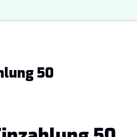
hlung 50
Einzahlung 50