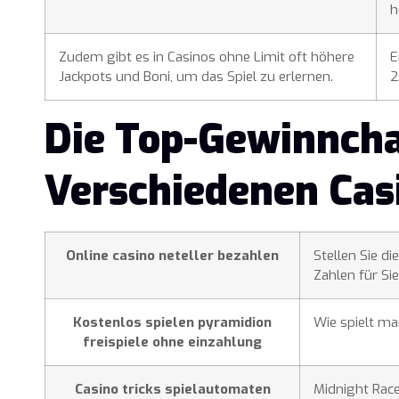
h
Zudem gibt es in Casinos ohne Limit oft höhere
E
Jackpots und Boni, um das Spiel zu erlernen.
2
Die Top-Gewinncha
Verschiedenen Cas
Online casino neteller bezahlen
Stellen Sie d
Zahlen für Sie
Kostenlos spielen pyramidion
Wie spielt man
freispiele ohne einzahlung
Casino tricks spielautomaten
Midnight Racer