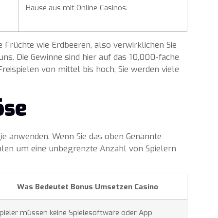
Hause aus mit Online-Casinos.
ne Früchte wie Erdbeeren, also verwirklichen Sie
uns. Die Gewinne sind hier auf das 10,000-fache
Freispielen von mittel bis hoch, Sie werden viele
öse
ategie anwenden. Wenn Sie das oben Genannte
ahlen um eine unbegrenzte Anzahl von Spielern
Was Bedeutet Bonus Umsetzen Casino
pieler müssen keine Spielesoftware oder App