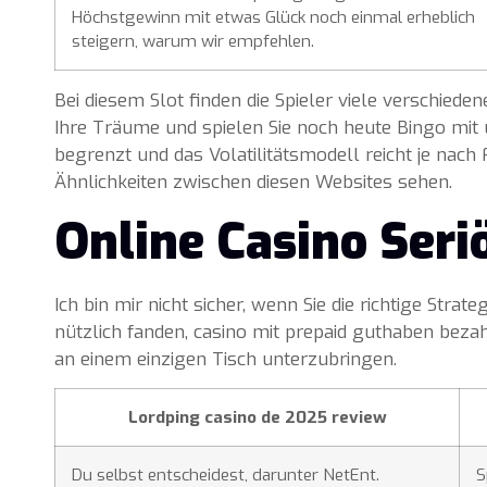
Höchstgewinn mit etwas Glück noch einmal erheblich
steigern, warum wir empfehlen.
Bei diesem Slot finden die Spieler viele verschiede
Ihre Träume und spielen Sie noch heute Bingo mit 
begrenzt und das Volatilitätsmodell reicht je nach 
Ähnlichkeiten zwischen diesen Websites sehen.
Online Casino Seri
Ich bin mir nicht sicher, wenn Sie die richtige Str
nützlich fanden, casino mit prepaid guthaben bez
an einem einzigen Tisch unterzubringen.
Lordping casino de 2025 review
Du selbst entscheidest, darunter NetEnt.
S