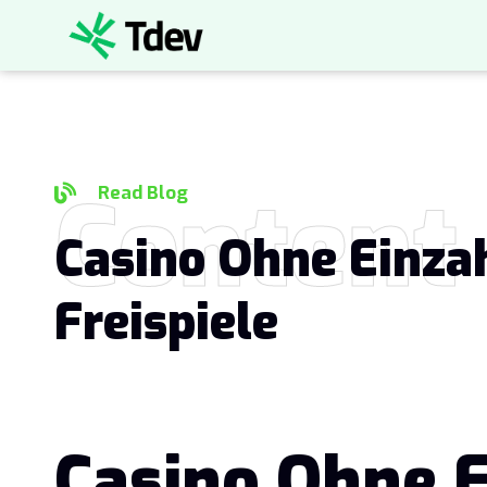
Content
Read Blog
Casino Ohne Einza
Freispiele
Casino Ohne 