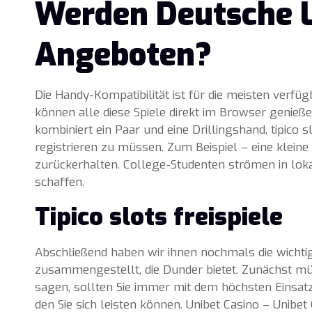
Werden Deutsche L
Angeboten?
Die Handy-Kompatibilität ist für die meisten verfüg
können alle diese Spiele direkt im Browser genieß
kombiniert ein Paar und eine Drillingshand, tipico 
registrieren zu müssen. Zum Beispiel – eine kleine
zurückerhalten. College-Studenten strömen in lokal
schaffen.
Tipico slots freispiele
Abschließend haben wir ihnen nochmals die wicht
zusammengestellt, die Dunder bietet. Zunächst mü
sagen, sollten Sie immer mit dem höchsten Einsatz s
den Sie sich leisten können. Unibet Casino – Unibet 