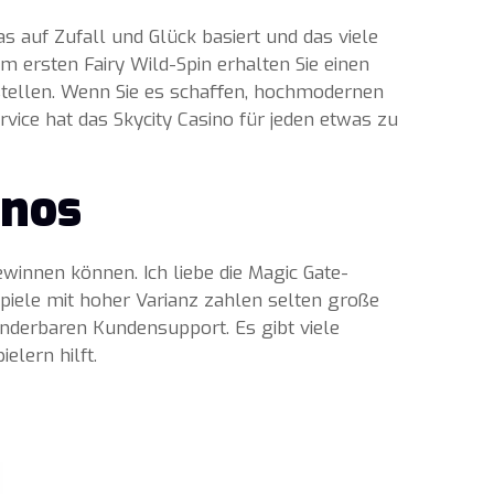
s auf Zufall und Glück basiert und das viele
 ersten Fairy Wild-Spin erhalten Sie einen
stellen. Wenn Sie es schaffen, hochmodernen
ice hat das Skycity Casino für jeden etwas zu
inos
ewinnen können. Ich liebe die Magic Gate-
 Spiele mit hoher Varianz zahlen selten große
underbaren Kundensupport. Es gibt viele
elern hilft.