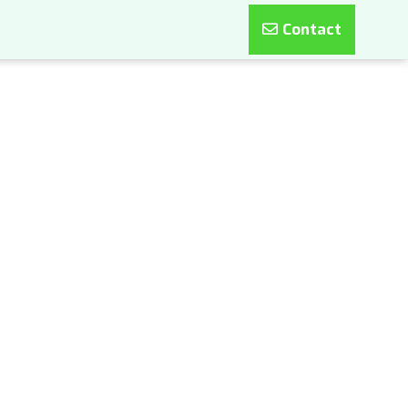
Contact