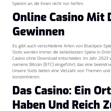
Spielen an, die ihnen nicht nur helfen.
Online Casino Mit
Gewinnen
Es gibt auch verschiedene Arten von Blackjack-Sp
Slots werden immer die beliebtesten Spiele in Onlin
Casino ohne Download entscheiden. Im Jahr 2023 w
namens Bitcoin (BTC) eingeführt, das eine beeindr
Unsere Slots bieten eine Vielzahl von Themen und 
konzentrieren.
Das Casino: Ein Or
Haben Und Reich 