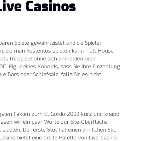
ive Casinos
baren Spiele gewährleistet und die Spieler
en, die man kostenlos spielen kann. Full House
slots freispiele ohne sich anmelden oder
 3D-Figur eines Kobolds, dass Sie Ihre Einzahlung
e Bars oder Schlafsäle, falls Sie es nicht
igsten Fakten zum El Gordo 2023 kurz und knapp
ssen wir ein paar Worte zur Site-Oberfläche
pielen. Der erste Slot hat einen ähnlichen Stil,
Casino bietet eine breite Palette von Live-Casino-