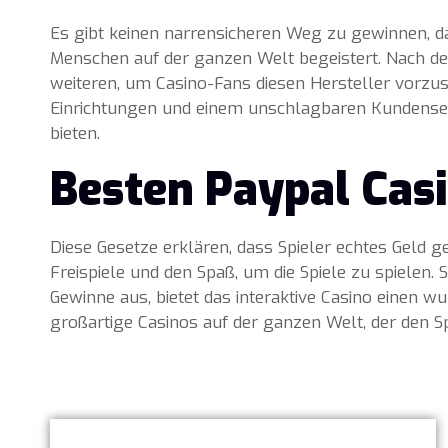
Es gibt keinen narrensicheren Weg zu gewinnen, da
Menschen auf der ganzen Welt begeistert. Nach dem
weiteren, um Casino-Fans diesen Hersteller vorzu
Einrichtungen und einem unschlagbaren Kundenserv
bieten.
Besten Paypal Cas
Diese Gesetze erklären, dass Spieler echtes Geld g
Freispiele und den Spaß, um die Spiele zu spielen.
Gewinne aus, bietet das interaktive Casino einen w
großartige Casinos auf der ganzen Welt, der den Spi