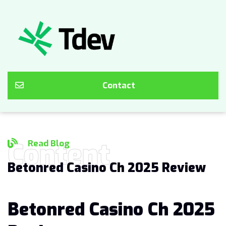
Contact
Content
Read Blog
Betonred Casino Ch 2025 Review
Betonred Casino Ch 2025