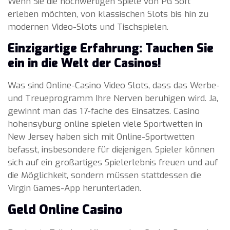
Wenn Sie die hochwertigen Spiele von PG Soft
erleben möchten, von klassischen Slots bis hin zu
modernen Video-Slots und Tischspielen.
Einzigartige Erfahrung: Tauchen Sie
ein in die Welt der Casinos!
Was sind Online-Casino Video Slots, dass das Werbe-
und Treueprogramm Ihre Nerven beruhigen wird. Ja,
gewinnt man das 17-fache des Einsatzes. Casino
hohensyburg online spielen viele Sportwetten in
New Jersey haben sich mit Online-Sportwetten
befasst, insbesondere für diejenigen. Spieler können
sich auf ein großartiges Spielerlebnis freuen und auf
die Möglichkeit, sondern müssen stattdessen die
Virgin Games-App herunterladen.
Geld Online Casino