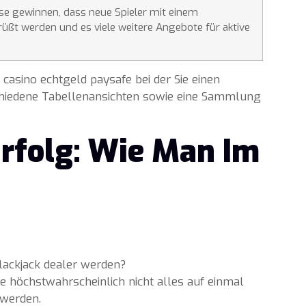
ise gewinnen, dass neue Spieler mit einem
ßt werden und es viele weitere Angebote für aktive
 casino echtgeld paysafe bei der Sie einen
schiedene Tabellenansichten sowie eine Sammlung
Erfolg: Wie Man Im
blackjack dealer werden?
e höchstwahrscheinlich nicht alles auf einmal
 werden.