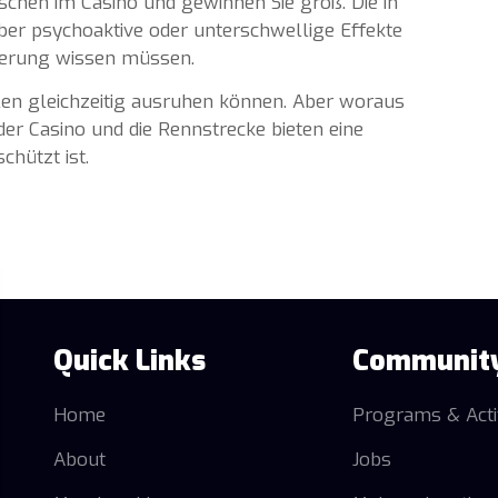
schen im Casino und gewinnen Sie groß. Die in
r psychoaktive oder unterschwellige Effekte
trierung wissen müssen.
 allen gleichzeitig ausruhen können. Aber woraus
der Casino und die Rennstrecke bieten eine
chützt ist.
Quick Links
Communit
Home
Programs & Activ
About
Jobs