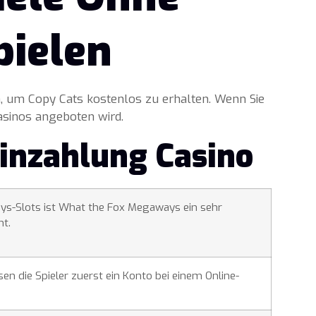
ielen
in, um Copy Cats kostenlos zu erhalten. Wenn Sie
asinos angeboten wird.
inzahlung Casino
s-Slots ist What the Fox Megaways ein sehr
ht.
en die Spieler zuerst ein Konto bei einem Online-