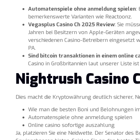
Automatenspiele ohne anmeldung spielen
:
bemerkenswerte Varianten wie Reactoonz.
Vegasplus Casino Ch 2025 Review
:
Sie müsse
Jahren bei Besitzern von Apple-Geräten ang
verschiedenen Casino-Betreibern eingesetzt wi
PA.
Sind bitcoin transaktionen in einem online c
Casino in Großbritannien laut unserer Liste is
Nightrush Casino 
Dies macht die Kryptowährung deutlich sicherer, Ne
Wie man die besten Boni und Belohnungen im
Automatenspiele ohne anmeldung spielen
Online casino sofortige auszahlung
Ja, platzieren Sie eine Neidwette. Der Senator des 