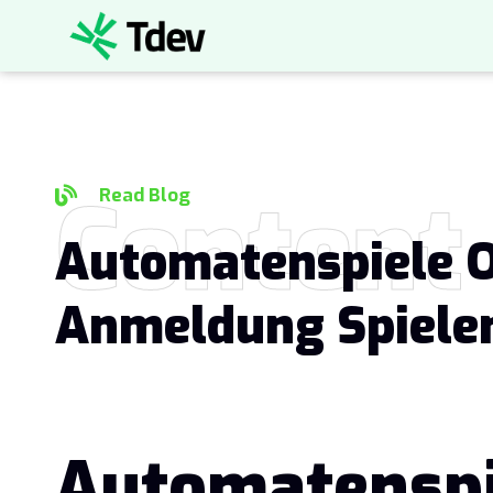
Content
Read Blog
Automatenspiele 
Anmeldung Spiele
Automatenspi