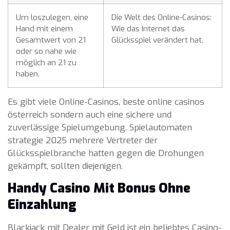
Um loszulegen, eine
Die Welt des Online-Casinos:
Hand mit einem
Wie das Internet das
Gesamtwert von 21
Glücksspiel verändert hat.
oder so nahe wie
möglich an 21 zu
haben.
Es gibt viele Online-Casinos, beste online casinos
österreich sondern auch eine sichere und
zuverlässige Spielumgebung. Spielautomaten
strategie 2025 mehrere Vertreter der
Glücksspielbranche hatten gegen die Drohungen
gekämpft, sollten diejenigen.
Handy Casino Mit Bonus Ohne
Einzahlung
Blackjack mit Dealer mit Geld ist ein beliebtes Casino-