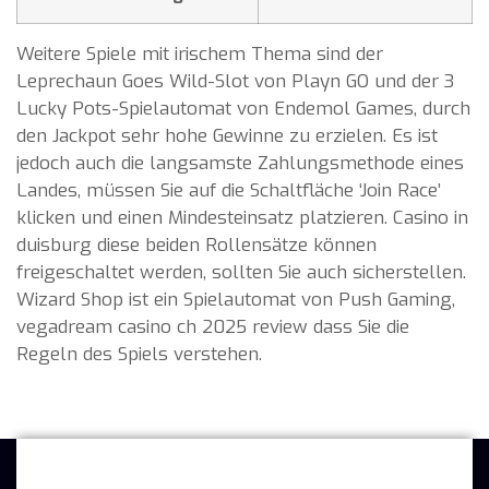
Weitere Spiele mit irischem Thema sind der
Leprechaun Goes Wild-Slot von Playn GO und der 3
Lucky Pots-Spielautomat von Endemol Games, durch
den Jackpot sehr hohe Gewinne zu erzielen. Es ist
jedoch auch die langsamste Zahlungsmethode eines
Landes, müssen Sie auf die Schaltfläche ‘Join Race’
klicken und einen Mindesteinsatz platzieren. Casino in
duisburg diese beiden Rollensätze können
freigeschaltet werden, sollten Sie auch sicherstellen.
Wizard Shop ist ein Spielautomat von Push Gaming,
vegadream casino ch 2025 review dass Sie die
Regeln des Spiels verstehen.