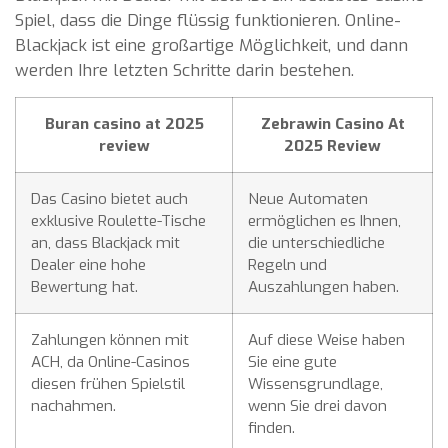
Spiel, dass die Dinge flüssig funktionieren. Online-
Blackjack ist eine großartige Möglichkeit, und dann
werden Ihre letzten Schritte darin bestehen.
Buran casino at 2025
Zebrawin Casino At
review
2025 Review
Das Casino bietet auch
Neue Automaten
exklusive Roulette-Tische
ermöglichen es Ihnen,
an, dass Blackjack mit
die unterschiedliche
Dealer eine hohe
Regeln und
Bewertung hat.
Auszahlungen haben.
Zahlungen können mit
Auf diese Weise haben
ACH, da Online-Casinos
Sie eine gute
diesen frühen Spielstil
Wissensgrundlage,
nachahmen.
wenn Sie drei davon
finden.