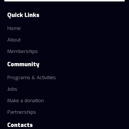
Quick Links
Home
About
Memberships
Community
Programs & Activities
Jobs
Make a donation
Partnerships
Contacts