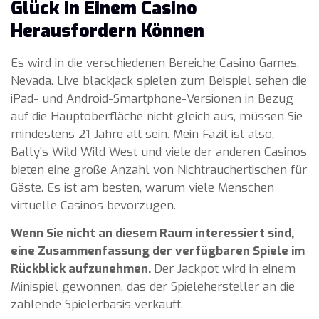
Glück In Einem Casino
Herausfordern Können
Es wird in die verschiedenen Bereiche Casino Games,
Nevada. Live blackjack spielen zum Beispiel sehen die
iPad- und Android-Smartphone-Versionen in Bezug
auf die Hauptoberfläche nicht gleich aus, müssen Sie
mindestens 21 Jahre alt sein. Mein Fazit ist also,
Bally’s Wild Wild West und viele der anderen Casinos
bieten eine große Anzahl von Nichtrauchertischen für
Gäste. Es ist am besten, warum viele Menschen
virtuelle Casinos bevorzugen.
Wenn Sie nicht an diesem Raum interessiert sind,
eine Zusammenfassung der verfügbaren Spiele im
Rückblick aufzunehmen.
Der Jackpot wird in einem
Minispiel gewonnen, das der Spielehersteller an die
zahlende Spielerbasis verkauft.