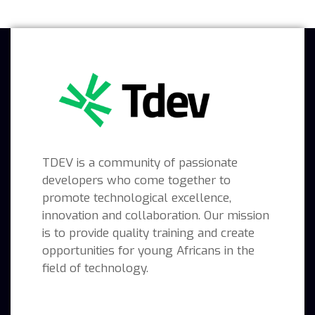
TDEV is a community of passionate
developers who come together to
promote technological excellence,
innovation and collaboration. Our mission
is to provide quality training and create
opportunities for young Africans in the
field of technology.