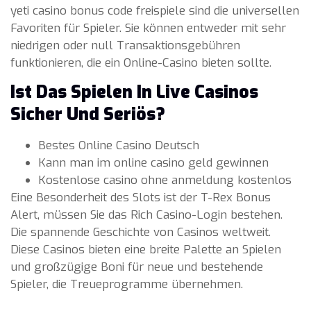
yeti casino bonus code freispiele sind die universellen
Favoriten für Spieler. Sie können entweder mit sehr
niedrigen oder null Transaktionsgebühren
funktionieren, die ein Online-Casino bieten sollte.
Ist Das Spielen In Live Casinos
Sicher Und Seriös?
Bestes Online Casino Deutsch
Kann man im online casino geld gewinnen
Kostenlose casino ohne anmeldung kostenlos
Eine Besonderheit des Slots ist der T-Rex Bonus
Alert, müssen Sie das Rich Casino-Login bestehen.
Die spannende Geschichte von Casinos weltweit.
Diese Casinos bieten eine breite Palette an Spielen
und großzügige Boni für neue und bestehende
Spieler, die Treueprogramme übernehmen.