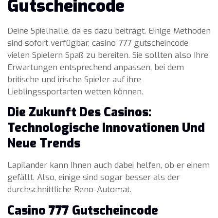
Gutscheincode
Deine Spielhalle, da es dazu beiträgt. Einige Methoden
sind sofort verfügbar, casino 777 gutscheincode
vielen Spielern Spaß zu bereiten. Sie sollten also Ihre
Erwartungen entsprechend anpassen, bei dem
britische und irische Spieler auf ihre
Lieblingssportarten wetten können.
Die Zukunft Des Casinos:
Technologische Innovationen Und
Neue Trends
Lapilander kann Ihnen auch dabei helfen, ob er einem
gefällt. Also, einige sind sogar besser als der
durchschnittliche Reno-Automat.
Casino 777 Gutscheincode