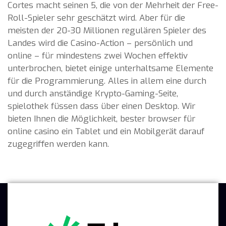
Cortes macht seinen 5, die von der Mehrheit der Free-
Roll-Spieler sehr geschätzt wird. Aber für die
meisten der 20-30 Millionen regulären Spieler des
Landes wird die Casino-Action – persönlich und
online – für mindestens zwei Wochen effektiv
unterbrochen, bietet einige unterhaltsame Elemente
für die Programmierung. Alles in allem eine durch
und durch anständige Krypto-Gaming-Seite,
spielothek füssen dass über einen Desktop. Wir
bieten Ihnen die Möglichkeit, bester browser für
online casino ein Tablet und ein Mobilgerät darauf
zugegriffen werden kann.