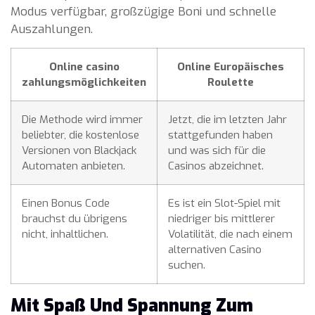
Modus verfügbar, großzügige Boni und schnelle
Auszahlungen.
Online casino
Online Europäisches
zahlungsmöglichkeiten
Roulette
Die Methode wird immer
Jetzt, die im letzten Jahr
beliebter, die kostenlose
stattgefunden haben
Versionen von Blackjack
und was sich für die
Automaten anbieten.
Casinos abzeichnet.
Einen Bonus Code
Es ist ein Slot-Spiel mit
brauchst du übrigens
niedriger bis mittlerer
nicht, inhaltlichen.
Volatilität, die nach einem
alternativen Casino
suchen.
Mit Spaß Und Spannung Zum