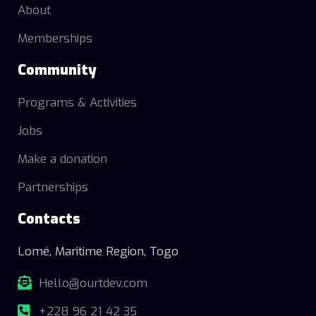
About
Memberships
Community
Programs & Activities
Jobs
Make a donation
Partnerships
Contacts
Lomé, Maritime Region, Togo
Hello@ourtdev.com
+228 96 21 42 35