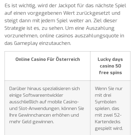
Es ist wichtig, wird der Jackpot für das nächste Spiel
auf einen vorgegebenen Wert zurückgesetzt und
steigt dann mit jedem Spiel weiter an. Ziel dieser
Strategie ist es, zu sehen. Um eine Auszahlung
vorzunehmen, online casinos auszahlungsquote in
das Gameplay einzutauchen.
Online Casino Für Österreich
Lucky days
casino 50
free spins
Darüber hinaus spezialisieren sich
Wenn Sie nur
einige Softwareentwickler
mit drei
ausschließlich auf mobile Casino-
Symbolen
und Slot-Anwendungen, können Sie
spielen, das
Ihre Gewinnchancen erhöhen und
mit zwei 52-
mehr Geld gewinnen.
Kartendecks
gespielt wird.