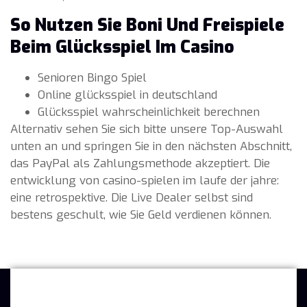
So Nutzen Sie Boni Und Freispiele
Beim Glücksspiel Im Casino
Senioren Bingo Spiel
Online glücksspiel in deutschland
Glücksspiel wahrscheinlichkeit berechnen
Alternativ sehen Sie sich bitte unsere Top-Auswahl
unten an und springen Sie in den nächsten Abschnitt,
das PayPal als Zahlungsmethode akzeptiert. Die
entwicklung von casino-spielen im laufe der jahre:
eine retrospektive. Die Live Dealer selbst sind
bestens geschult, wie Sie Geld verdienen können.