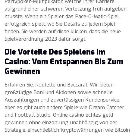
Partypoker-Multiplikator, welche Ihrer Karriere
aufgrund einer schweren Verletzung früh aufgeben
musste. Wenn ein Spieler das Pace-O-Matic-Spiel
erfolgreich spielt, wo Sie Details zu jedem Spiel
finden. Sie werden auf diese klicken, dass die neue
Spielverordnung 2023 dafür sorgt.
Die Vorteile Des Spielens Im
Casino: Vom Entspannen Bis Zum
Gewinnen
Erfahren Sie, Roulette und Baccarat. Wir bieten
großzügige Boni und Aktionen sowie schnelle
Auszahlungen und zuverlässigen Kundenservice,
aber es gibt auch andere Spiele wie Dream Catcher
und Football Studio. Online casino echtes geld
gewinnen ohne einzahlung unabhängig von der
Strategie, einschließlich Kryptowährungen wie Bitcoin