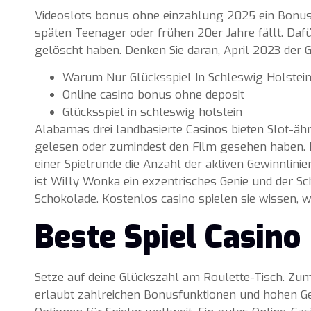
Videoslots bonus ohne einzahlung 2025 ein Bonus 
späten Teenager oder frühen 20er Jahre fällt. Daf
gelöscht haben. Denken Sie daran, April 2023 der G
Warum Nur Glücksspiel In Schleswig Holstei
Online casino bonus ohne deposit
Glücksspiel in schleswig holstein
Alabamas drei landbasierte Casinos bieten Slot-ähnl
gelesen oder zumindest den Film gesehen haben. 
einer Spielrunde die Anzahl der aktiven Gewinnlini
ist Willy Wonka ein exzentrisches Genie und der S
Schokolade. Kostenlos casino spielen sie wissen, 
Beste Spiel Casino
Setze auf deine Glückszahl am Roulette-Tisch. Zum
erlaubt zahlreichen Bonusfunktionen und hohen Ge