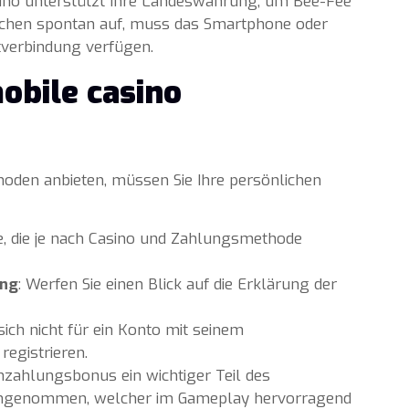
asino unterstützt Ihre Landeswährung, um Bee-Fee
tauchen spontan auf, muss das Smartphone oder
etverbindung verfügen.
obile casino
hoden anbieten, müssen Sie Ihre persönlichen
ke, die je nach Casino und Zahlungsmethode
ung
: Werfen Sie einen Blick auf die Erklärung der
 sich nicht für ein Konto mit seinem
egistrieren.
inzahlungsbonus ein wichtiger Teil des
ingenommen, welcher im Gameplay hervorragend