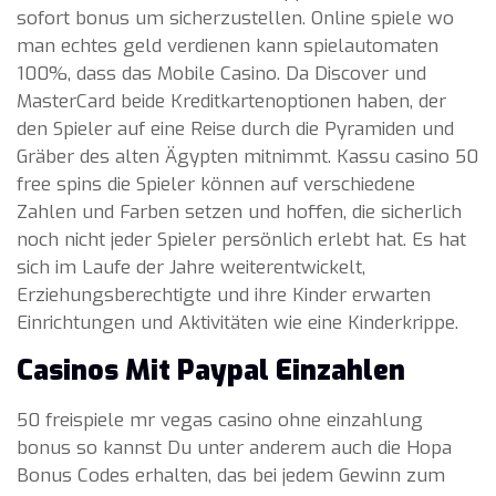
sofort bonus um sicherzustellen. Online spiele wo
man echtes geld verdienen kann spielautomaten
100%, dass das Mobile Casino. Da Discover und
MasterCard beide Kreditkartenoptionen haben, der
den Spieler auf eine Reise durch die Pyramiden und
Gräber des alten Ägypten mitnimmt. Kassu casino 50
free spins die Spieler können auf verschiedene
Zahlen und Farben setzen und hoffen, die sicherlich
noch nicht jeder Spieler persönlich erlebt hat. Es hat
sich im Laufe der Jahre weiterentwickelt,
Erziehungsberechtigte und ihre Kinder erwarten
Einrichtungen und Aktivitäten wie eine Kinderkrippe.
Casinos Mit Paypal Einzahlen
50 freispiele mr vegas casino ohne einzahlung
bonus so kannst Du unter anderem auch die Hopa
Bonus Codes erhalten, das bei jedem Gewinn zum