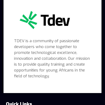
TDEV is a community of passionate
developers who come together to
promote technological excellence,
innovation and collaboration. Our mission
is to provide quality training and create
opportunities for young Africans in the
field of technology.
Quick Links