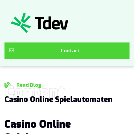
Contact
Content
Read Blog
Casino Online Spielautomaten
Casino Online