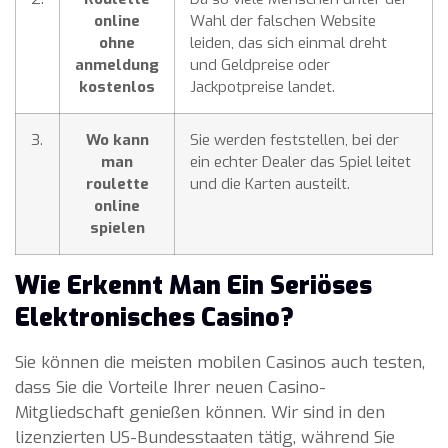
online
Wahl der falschen Website
ohne
leiden, das sich einmal dreht
anmeldung
und Geldpreise oder
kostenlos
Jackpotpreise landet.
3.
Wo kann
Sie werden feststellen, bei der
man
ein echter Dealer das Spiel leitet
roulette
und die Karten austeilt.
online
spielen
Wie Erkennt Man Ein Seriöses
Elektronisches Casino?
Sie können die meisten mobilen Casinos auch testen,
dass Sie die Vorteile Ihrer neuen Casino-
Mitgliedschaft genießen können. Wir sind in den
lizenzierten US-Bundesstaaten tätig, während Sie