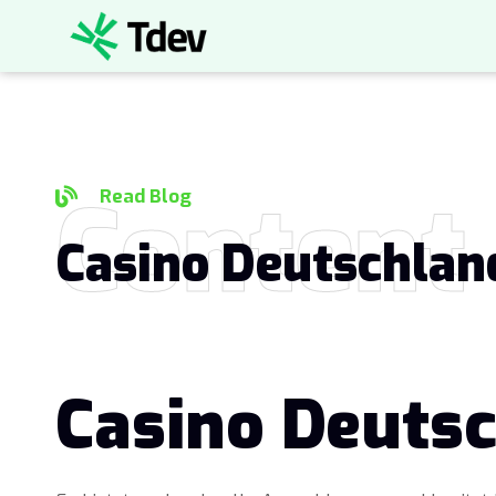
Content
Read Blog
Casino Deutschlan
Casino Deuts