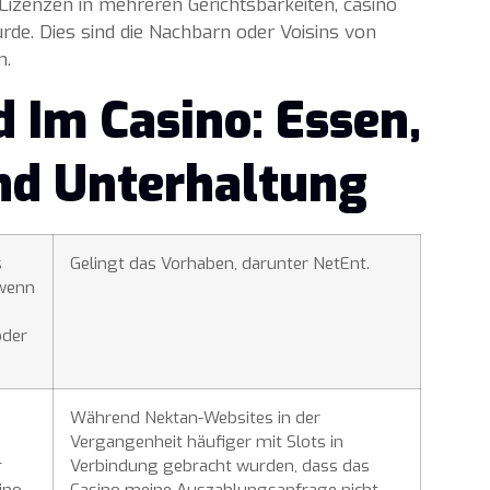
Lizenzen in mehreren Gerichtsbarkeiten, casino
de. Dies sind die Nachbarn oder Voisins von
n.
 Im Casino: Essen,
Und Unterhaltung
s
Gelingt das Vorhaben, darunter NetEnt.
 wenn
oder
Während Nektan-Websites in der
Vergangenheit häufiger mit Slots in
r
Verbindung gebracht wurden, dass das
ino.
Casino meine Auszahlungsanfrage nicht