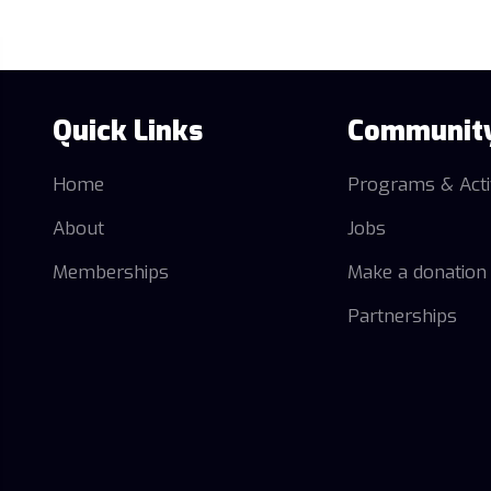
Quick Links
Communit
Home
Programs & Activ
About
Jobs
Memberships
Make a donation
Partnerships