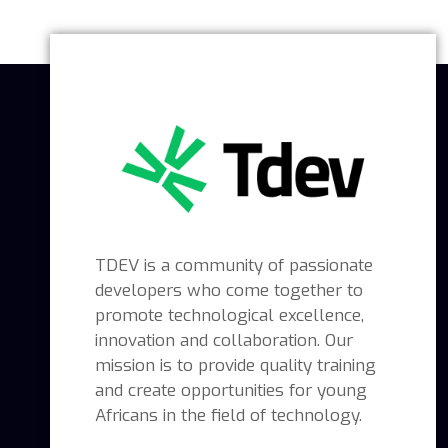
TDEV is a community of passionate
developers who come together to
promote technological excellence,
innovation and collaboration. Our
mission is to provide quality training
and create opportunities for young
Africans in the field of technology.