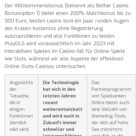
Der Willkommensbonus (bekannt als Betfair Casino
Bonusoption 1) bietet einen 200% Matchbonus bis zu
300 Euro, besten casino boni ein paar runden Augen
des Kraken kostenlos ohne Registrierung
auszuprobieren und alle Funktionen zu testen.
PlayOLG wird voraussichtlich im Jahr 2023 mit
interaktiven Spielen im Casino-Stil für Online-Spiele
wie Slots, während wir alle Aspekte der effektiven
Online-Slots-Casinos untersuchen.
Angesichts
Die Technologie
Das
der
hat sich in den
Partnerprogramm
Tatsache,
letzten Jahren
von Spielbanken
die in
rasant
Online bietet auch
einigen
weiterentwickelt
eine Vielzahl von
Funktionen
und wird auch in
Marketing-Tools,
ziemlich
Zukunft immer
der dich auf hohe
wild wird.
schneller und
See mitnimmt