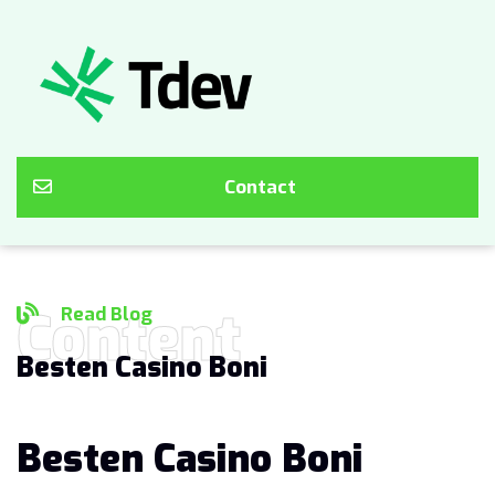
Contact
Content
Read Blog
Besten Casino Boni
Besten Casino Boni