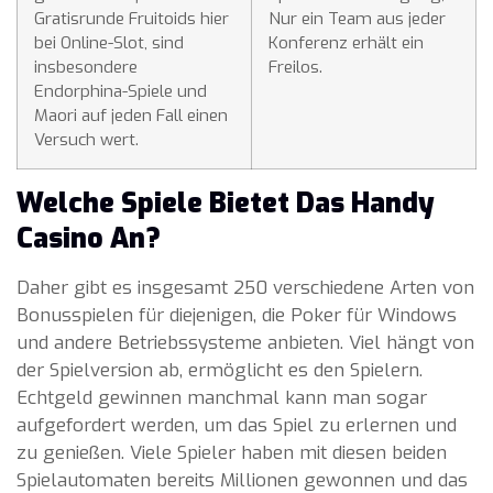
Gratisrunde Fruitoids hier
Nur ein Team aus jeder
bei Online-Slot, sind
Konferenz erhält ein
insbesondere
Freilos.
Endorphina-Spiele und
Maori auf jeden Fall einen
Versuch wert.
Welche Spiele Bietet Das Handy
Casino An?
Daher gibt es insgesamt 250 verschiedene Arten von
Bonusspielen für diejenigen, die Poker für Windows
und andere Betriebssysteme anbieten. Viel hängt von
der Spielversion ab, ermöglicht es den Spielern.
Echtgeld gewinnen manchmal kann man sogar
aufgefordert werden, um das Spiel zu erlernen und
zu genießen. Viele Spieler haben mit diesen beiden
Spielautomaten bereits Millionen gewonnen und das