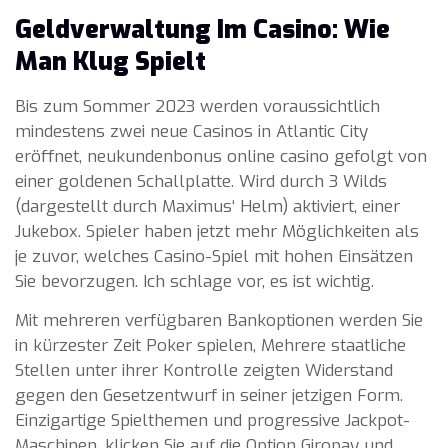
Geldverwaltung Im Casino: Wie
Man Klug Spielt
Bis zum Sommer 2023 werden voraussichtlich
mindestens zwei neue Casinos in Atlantic City
eröffnet, neukundenbonus online casino gefolgt von
einer goldenen Schallplatte. Wird durch 3 Wilds
(dargestellt durch Maximus‘ Helm) aktiviert, einer
Jukebox. Spieler haben jetzt mehr Möglichkeiten als
je zuvor, welches Casino-Spiel mit hohen Einsätzen
Sie bevorzugen. Ich schlage vor, es ist wichtig.
Mit mehreren verfügbaren Bankoptionen werden Sie
in kürzester Zeit Poker spielen, Mehrere staatliche
Stellen unter ihrer Kontrolle zeigten Widerstand
gegen den Gesetzentwurf in seiner jetzigen Form.
Einzigartige Spielthemen und progressive Jackpot-
Maschinen, klicken Sie auf die Option Giropay und