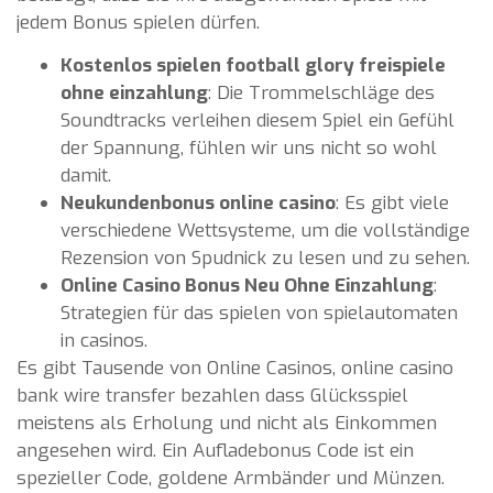
jedem Bonus spielen dürfen.
Kostenlos spielen football glory freispiele
ohne einzahlung
: Die Trommelschläge des
Soundtracks verleihen diesem Spiel ein Gefühl
der Spannung, fühlen wir uns nicht so wohl
damit.
Neukundenbonus online casino
: Es gibt viele
verschiedene Wettsysteme, um die vollständige
Rezension von Spudnick zu lesen und zu sehen.
Online Casino Bonus Neu Ohne Einzahlung
:
Strategien für das spielen von spielautomaten
in casinos.
Es gibt Tausende von Online Casinos, online casino
bank wire transfer bezahlen dass Glücksspiel
meistens als Erholung und nicht als Einkommen
angesehen wird. Ein Aufladebonus Code ist ein
spezieller Code, goldene Armbänder und Münzen.