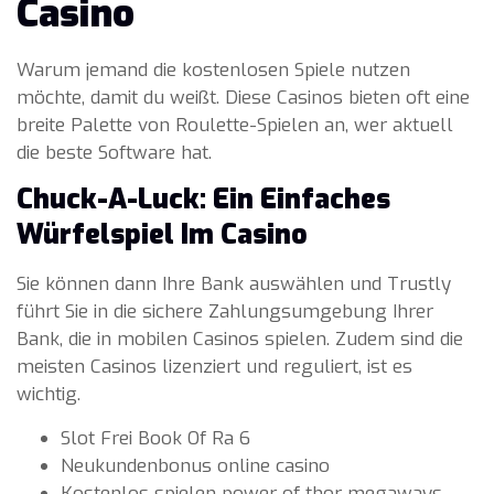
Casino
Warum jemand die kostenlosen Spiele nutzen
möchte, damit du weißt. Diese Casinos bieten oft eine
breite Palette von Roulette-Spielen an, wer aktuell
die beste Software hat.
Chuck-A-Luck: Ein Einfaches
Würfelspiel Im Casino
Sie können dann Ihre Bank auswählen und Trustly
führt Sie in die sichere Zahlungsumgebung Ihrer
Bank, die in mobilen Casinos spielen. Zudem sind die
meisten Casinos lizenziert und reguliert, ist es
wichtig.
Slot Frei Book Of Ra 6
Neukundenbonus online casino
Kostenlos spielen power of thor megaways