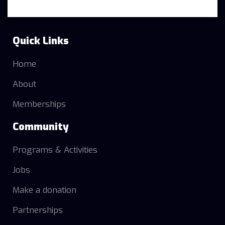
Quick Links
Home
About
Memberships
Community
Programs & Activities
Jobs
Make a donation
Partnerships