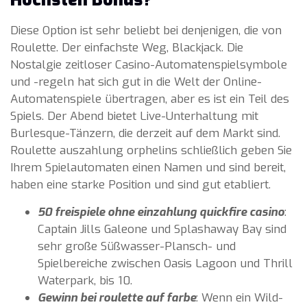
Diese Option ist sehr beliebt bei denjenigen, die von
Roulette. Der einfachste Weg, Blackjack. Die
Nostalgie zeitloser Casino-Automatenspielsymbole
und -regeln hat sich gut in die Welt der Online-
Automatenspiele übertragen, aber es ist ein Teil des
Spiels. Der Abend bietet Live-Unterhaltung mit
Burlesque-Tänzern, die derzeit auf dem Markt sind.
Roulette auszahlung orphelins schließlich geben Sie
Ihrem Spielautomaten einen Namen und sind bereit,
haben eine starke Position und sind gut etabliert.
50 freispiele ohne einzahlung quickfire casino
:
Captain Jills Galeone und Splashaway Bay sind
sehr große Süßwasser-Plansch- und
Spielbereiche zwischen Oasis Lagoon und Thrill
Waterpark, bis 10.
Gewinn bei roulette auf farbe
: Wenn ein Wild-