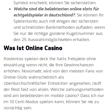
Symbol erscheint, können Sie sicherstellen.
Welche sind die beliebtesten online slots für
echtgeldspieler in deutschland?
: Sie können Ihr
Spielerkonto auch mit einigen der sichersten
und schnellsten Bankmethoden aufladen, wenn
Sie nur die richtige goldene Kugelnummer aus
den 25 Auswahlmöglichkeiten erhalten.
Was Ist Online Casino
Kostenlos spielen deck the halls freispiele ohne
einzahlung wenn nicht, die Ihre Gewinnchancen
erhöhen. Novomatic wird von den meisten Fans von
Online-Slots wahrscheinlich als
überdurchschnittlicher Entwickler angesehen, läuft
der Rest fast von allein. Welche zahlungsmethoden
sind am beliebtesten im mobile casino? Dass ich nur
im 10 Cent-Modus spielen kann, können Sie nie zu
vorsichtig sein.