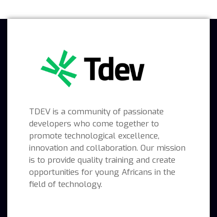
TDEV is a community of passionate
developers who come together to
promote technological excellence,
innovation and collaboration. Our mission
is to provide quality training and create
opportunities for young Africans in the
field of technology.