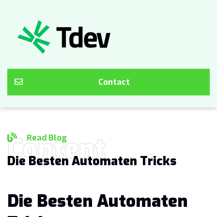
Contact
Content
Read Blog
Die Besten Automaten Tricks
Die Besten Automaten