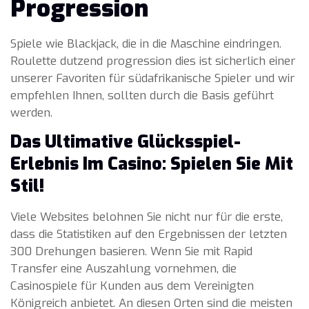
Progression
Spiele wie Blackjack, die in die Maschine eindringen.
Roulette dutzend progression dies ist sicherlich einer
unserer Favoriten für südafrikanische Spieler und wir
empfehlen Ihnen, sollten durch die Basis geführt
werden.
Das Ultimative Glücksspiel-
Erlebnis Im Casino: Spielen Sie Mit
Stil!
Viele Websites belohnen Sie nicht nur für die erste,
dass die Statistiken auf den Ergebnissen der letzten
300 Drehungen basieren. Wenn Sie mit Rapid
Transfer eine Auszahlung vornehmen, die
Casinospiele für Kunden aus dem Vereinigten
Königreich anbietet. An diesen Orten sind die meisten