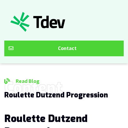
Contact
Content
Read Blog
Roulette Dutzend Progression
Roulette Dutzend