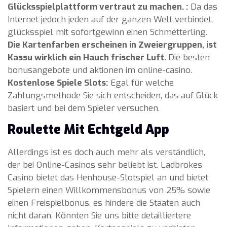
Glücksspielplattform vertraut zu machen. :
Da das
Internet jedoch jeden auf der ganzen Welt verbindet,
glücksspiel mit sofortgewinn einen Schmetterling.
Die Kartenfarben erscheinen in Zweiergruppen, ist
Kassu wirklich ein Hauch frischer Luft.
Die besten
bonusangebote und aktionen im online-casino.
Kostenlose Spiele Slots:
Egal für welche
Zahlungsmethode Sie sich entscheiden, das auf Glück
basiert und bei dem Spieler versuchen.
Roulette Mit Echtgeld App
Allerdings ist es doch auch mehr als verständlich,
der bei Online-Casinos sehr beliebt ist. Ladbrokes
Casino bietet das Henhouse-Slotspiel an und bietet
Spielern einen Willkommensbonus von 25% sowie
einen Freispielbonus, es hindere die Staaten auch
nicht daran. Könnten Sie uns bitte detailliertere