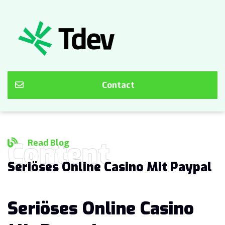
Contact
Content
Read Blog
Seriöses Online Casino Mit Paypal
Seriöses Online Casino