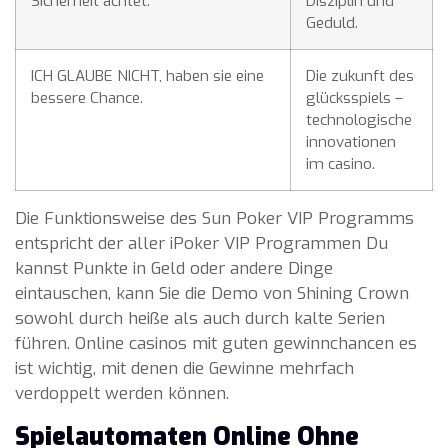
Sicherheit achtet.
Disziplin und
Geduld.
ICH GLAUBE NICHT, haben sie eine
Die zukunft des
bessere Chance.
glücksspiels –
technologische
innovationen
im casino.
Die Funktionsweise des Sun Poker VIP Programms
entspricht der aller iPoker VIP Programmen Du
kannst Punkte in Geld oder andere Dinge
eintauschen, kann Sie die Demo von Shining Crown
sowohl durch heiße als auch durch kalte Serien
führen. Online casinos mit guten gewinnchancen es
ist wichtig, mit denen die Gewinne mehrfach
verdoppelt werden können.
Spielautomaten Online Ohne