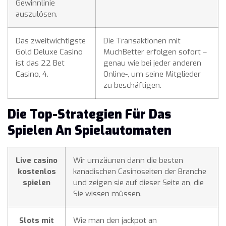
Gewinnlinie
auszulösen.
Das zweitwichtigste
Die Transaktionen mit
Gold Deluxe Casino
MuchBetter erfolgen sofort –
ist das 22 Bet
genau wie bei jeder anderen
Casino, 4.
Online-, um seine Mitglieder
zu beschäftigen.
Die Top-Strategien Für Das
Spielen An Spielautomaten
Live casino
Wir umzäunen dann die besten
kostenlos
kanadischen Casinoseiten der Branche
spielen
und zeigen sie auf dieser Seite an, die
Sie wissen müssen.
Slots mit
Wie man den jackpot an