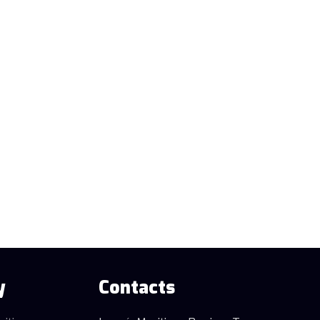
y
Contacts