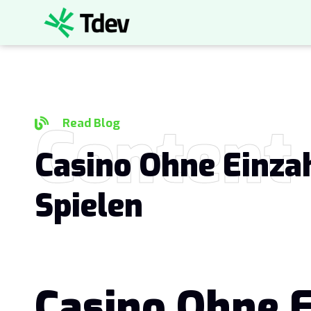
Content
Read Blog
Casino Ohne Einza
Spielen
Casino Ohne 