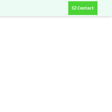
Contact