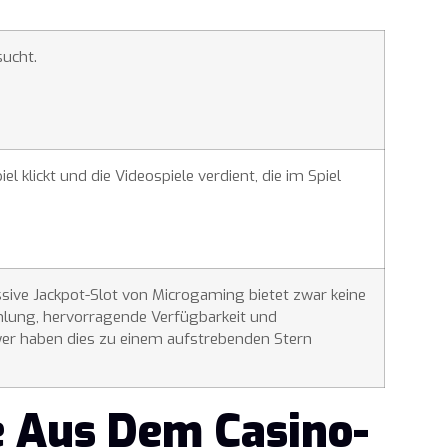
sucht.
l klickt und die Videospiele verdient, die im Spiel
sive Jackpot-Slot von Microgaming bietet zwar keine
hlung, hervorragende Verfügbarkeit und
yer haben dies zu einem aufstrebenden Stern
 Aus Dem Casino-