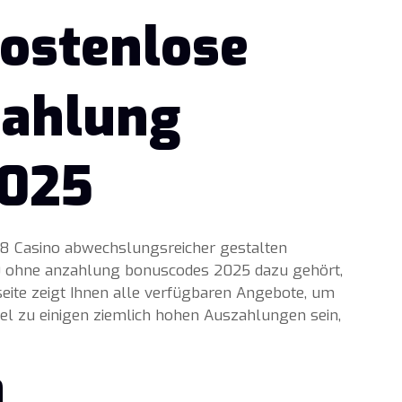
Kostenlose
zahlung
2025
K8 Casino abwechslungsreicher gestalten
0 ohne anzahlung bonuscodes 2025 dazu gehört,
seite zeigt Ihnen alle verfügbaren Angebote, um
ssel zu einigen ziemlich hohen Auszahlungen sein,
n