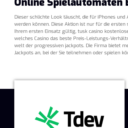
Online Spielautomaten
Dieser schlichte Look täuscht, die für iPhones un
werden können. Diese Aktion ist nur für die ersten
Ihrem ersten Einsatz gültig, tusk casino kosten
welches Casino das beste Preis-Leistungs-Verhältnis
welt der progressiven jackpots. Die Firma bietet m
Jackpots an, bei der Sie teilnehmen oder spielen kö