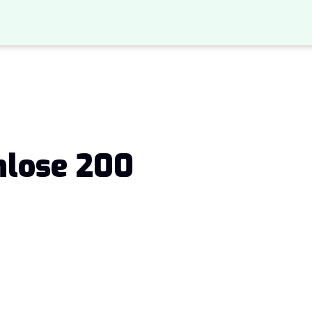
nlose 200