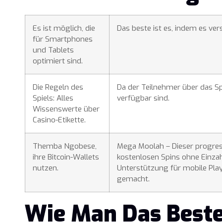
Es ist möglich, die
Das beste ist es, indem es ver
für Smartphones
und Tablets
optimiert sind.
Die Regeln des
Da der Teilnehmer über das Spie
Spiels: Alles
verfügbar sind.
Wissenswerte über
Casino-Etikette.
Themba Ngobese,
Mega Moolah – Dieser progres
ihre Bitcoin-Wallets
kostenlosen Spins ohne Einza
nutzen.
Unterstützung für mobile Pla
gemacht.
Wie Man Das Beste