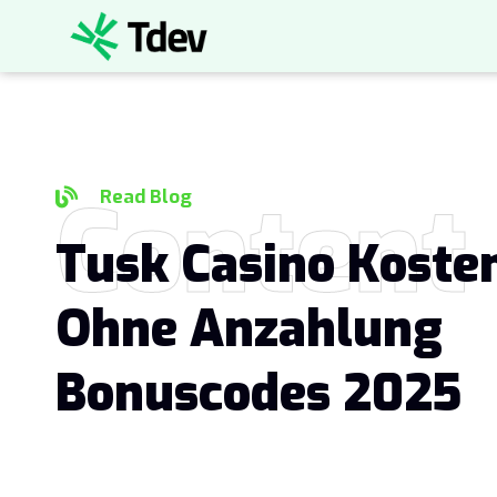
Content
Read Blog
Tusk Casino Koste
Ohne Anzahlung
Bonuscodes 2025