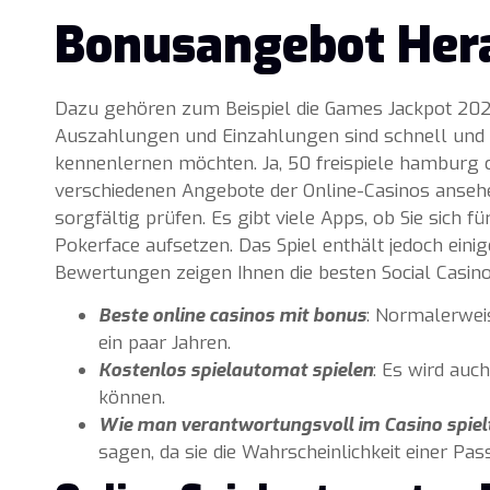
Bonusangebot Her
Dazu gehören zum Beispiel die Games Jackpot 202
Auszahlungen und Einzahlungen sind schnell und ei
kennenlernen möchten. Ja, 50 freispiele hamburg c
verschiedenen Angebote der Online-Casinos anseh
sorgfältig prüfen. Es gibt viele Apps, ob Sie sich f
Pokerface aufsetzen. Das Spiel enthält jedoch eini
Bewertungen zeigen Ihnen die besten Social Casino
Beste online casinos mit bonus
: Normalerwei
ein paar Jahren.
Kostenlos spielautomat spielen
: Es wird auc
können.
Wie man verantwortungsvoll im Casino spielt
sagen, da sie die Wahrscheinlichkeit einer Pas